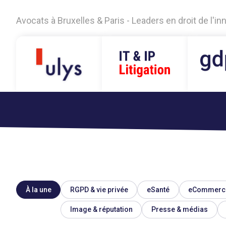
Avocats à Bruxelles & Paris - Leaders en droit de l'i
À la une
RGPD & vie privée
eSanté
eCommerc
Image & réputation
Presse & médias