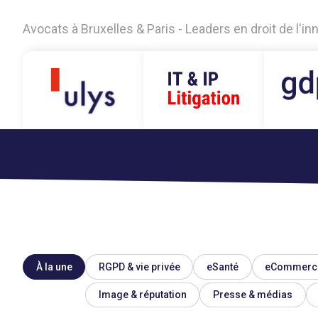
Avocats à Bruxelles & Paris - Leaders en droit de l'i
À la une
RGPD & vie privée
eSanté
eCommerc
Image & réputation
Presse & médias