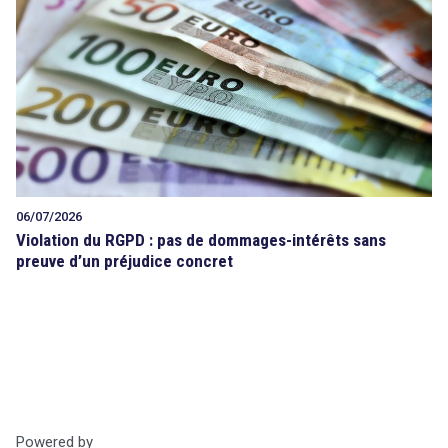
Tout sur le droit de l'innovation
Rechercher
CONTACT
search
06/07/2026
Violation du RGPD : pas de dommages-intérêts sans
preuve d’un préjudice concret
Powered by