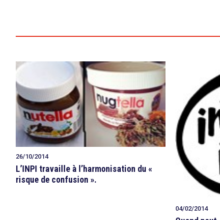
search
26/10/2014
L’INPI travaille à l’harmonisation du «
risque de confusion ».
04/02/2014