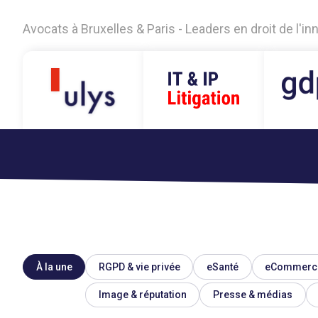
Avocats à Bruxelles & Paris - Leaders en droit de l'i
À la une
RGPD & vie privée
eSanté
eCommerc
Image & réputation
Presse & médias