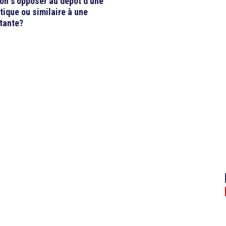
on s’opposer au dépôt d’une
ique ou similaire à une
tante?