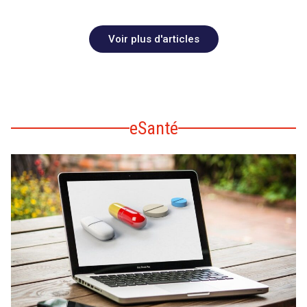
Voir plus d'articles
eSanté
search