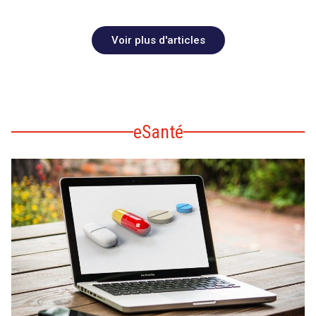
Voir plus d'articles
eSanté
search