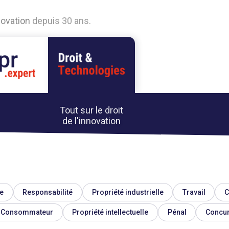
n
o
v
a
t
i
o
n
d
e
p
u
i
s
3
0
a
n
s
.
Tout sur le droit
de l'innovation
e
Responsabilité
Propriété industrielle
Travail
C
Consommateur
Propriété intellectuelle
Pénal
Concu