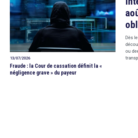
Int
aoû
obl
Dès le
décou
ou dee
transp
13/07/2026
Fraude : la Cour de cassation définit la «
négligence grave » du payeur