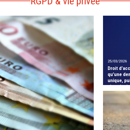
RGPD & vie privée
25/03/2026
Droit d’ac
qu’une de
unique, pu
abus de dr