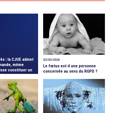
cès : la CJUE admet
02/03/2026
mande, même
Le fœtus est-il une personne
isse constituer un
concernée au sens du RGPD ?
oit