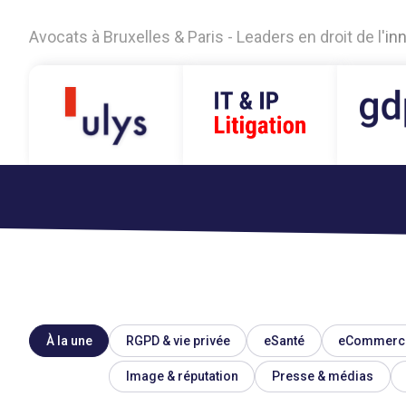
A
v
o
c
a
t
s
à
B
r
u
x
e
l
l
e
s
&
P
a
r
i
s
-
L
e
a
d
e
r
s
e
n
d
r
o
i
t
d
e
l
'
i
n
À la une
RGPD & vie privée
eSanté
eCommerc
Image & réputation
Presse & médias