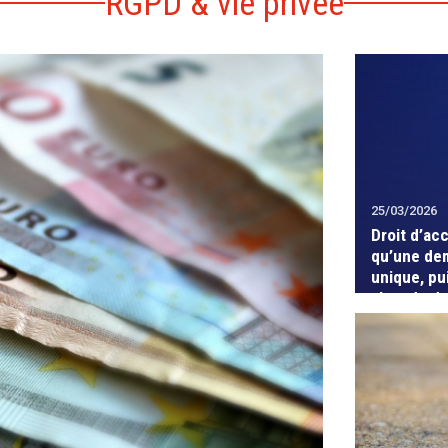
RGPD & vie privée
25/03/2026
Droit d’ac
qu’une de
unique, pu
abus de dr