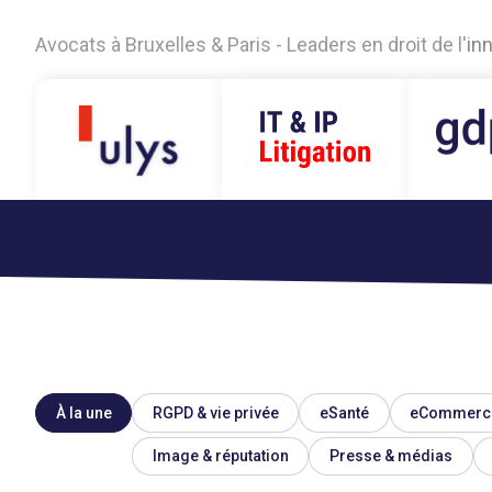
A
v
o
c
a
t
s
à
B
r
u
x
e
l
l
e
s
&
P
a
r
i
s
-
L
e
a
d
e
r
s
e
n
d
r
o
i
t
d
e
l
'
i
n
À la une
RGPD & vie privée
eSanté
eCommerc
Image & réputation
Presse & médias