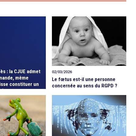
cès : la CJUE admet
02/03/2026
mande, même
Le fœtus est-il une personne
isse constituer un
concernée au sens du RGPD ?
oit