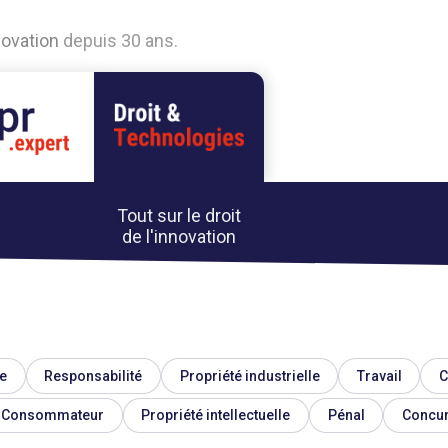
n
o
v
a
t
i
o
n
d
e
p
u
i
s
3
0
a
n
s
.
Tout sur le droit
de l'innovation
e
Responsabilité
Propriété industrielle
Travail
C
Consommateur
Propriété intellectuelle
Pénal
Concu