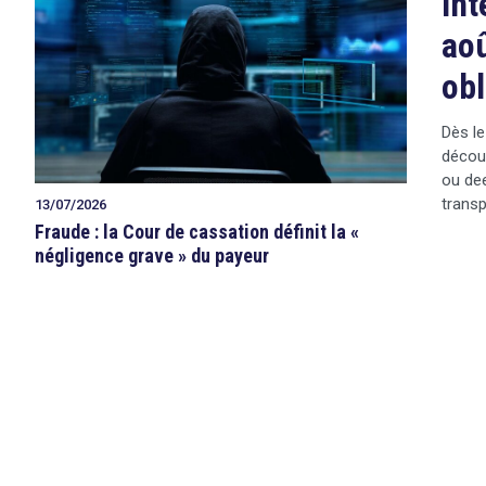
Int
aoû
obl
Dès le
décou
ou dee
transp
13/07/2026
Fraude : la Cour de cassation définit la «
négligence grave » du payeur