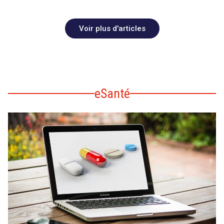
Voir plus d'articles
eSanté
search