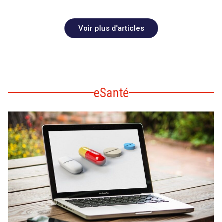
Voir plus d'articles
eSanté
search