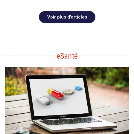
Voir plus d'articles
eSanté
search