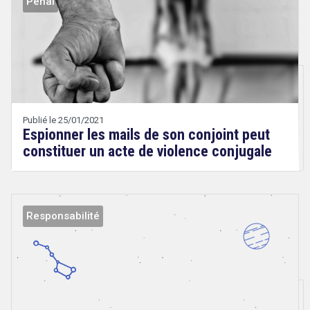
Pénal
Droit
search
&
Technologies
Etienne
Wery
Publié le 25/01/2021
Espionner les mails de son conjoint peut
constituer un acte de violence conjugale
Responsabilité
Droit
&
Technologies
Etienne