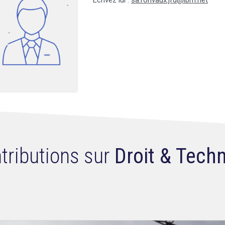
Ecrivez lui :
sa.ronvaux.jfd@ibm.net
tributions sur
Droit & Tech