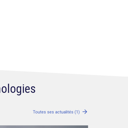
nologies
arrow_forward
Toutes ses actualités (1)