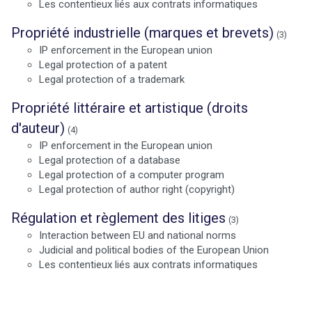
Les contentieux liés aux contrats informatiques
Propriété industrielle (marques et brevets)
(3)
IP enforcement in the European union
Tout sur le droit de l'innovation
Legal protection of a patent
Legal protection of a trademark
Propriété littéraire et artistique (droits
Rechercher
d'auteur)
(4)
CONTACT
IP enforcement in the European union
search
Legal protection of a database
Legal protection of a computer program
Legal protection of author right (copyright)
Régulation et règlement des litiges
(3)
Interaction between EU and national norms
Judicial and political bodies of the European Union
Les contentieux liés aux contrats informatiques