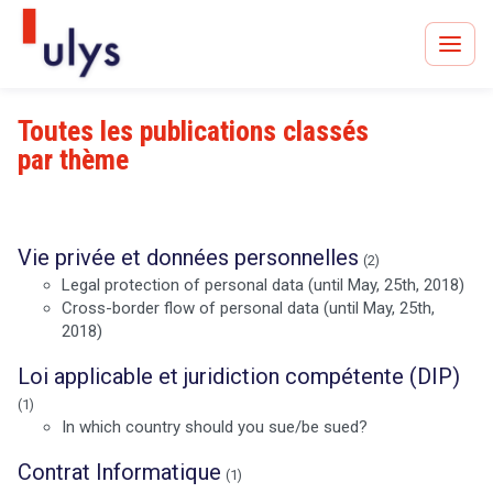
Toutes les publications classés
par thème
Avocats à Paris & Bruxelles
Leader en droit de l'innovation depuis 30 ans
Vie privée et données personnelles
(2)
Legal protection of personal data (until May, 25th, 2018)
Cross-border flow of personal data (until May, 25th,
2018)
Un procès en vue ?
Loi applicable et juridiction compétente (DIP)
(1)
In which country should you sue/be sued?
Tout sur le RGPD
Contrat Informatique
(1)