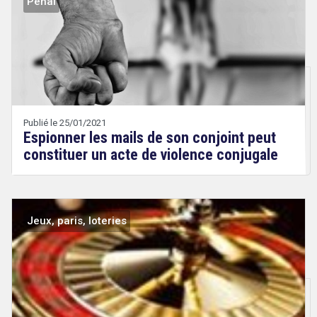
Pénal
Droit
&
Technologies
Etienne
Wery
Publié le 25/01/2021
Espionner les mails de son conjoint peut
constituer un acte de violence conjugale
Jeux, paris, loteries
Droit
&
Technologies
Etienne