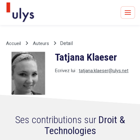
keyboard_arrow_right
keyboard_arrow_right
Detail
Accueil
Auteurs
Tatjana Klaeser
Avocats à Paris & Bruxelles
Leader en droit de l'innovation depuis 30 ans
Ecrivez lui :
tatjana.klaeser@ulys.net
Un procès en vue ?
Ses contributions sur
Droit &
Technologies
Tout sur le RGPD