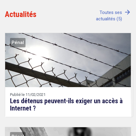
arrow_forward
Actualités
Toutes ses
actualités (5)
Tout sur le droit de l'innovation
Pénal
Rechercher
CONTACT
Publié le 11/02/2021
Les détenus peuvent-ils exiger un accès à
Internet ?