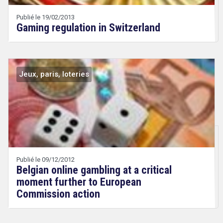
Wery
Publié le 19/02/2013
Gaming regulation in Switzerland
Jeux, paris, loteries
Droit
&
Technologies
search
Publié le 09/12/2012
Belgian online gambling at a critical
moment further to European
Commission action