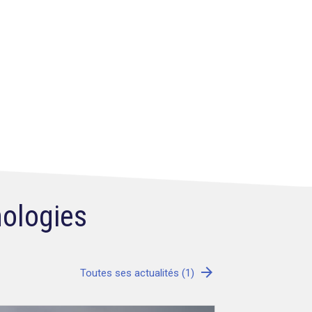
nologies
arrow_forward
Toutes ses actualités (1)