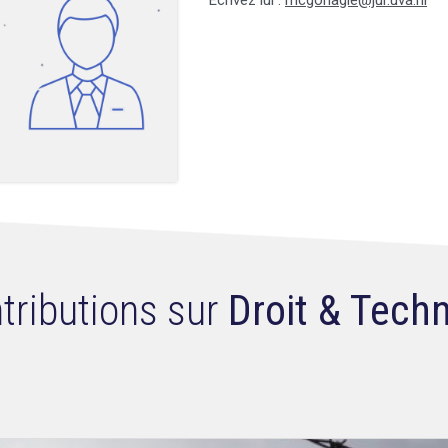
Ecrivez lui :
mcgonagle@jur.uva.nl
tributions sur
Droit & Tech