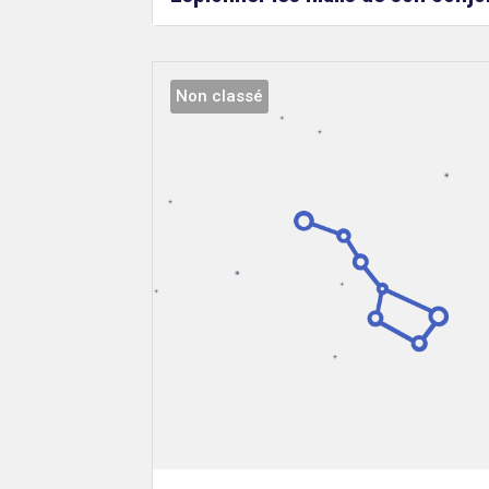
Non classé
Droit
&
Technologies
Etienne
Wery