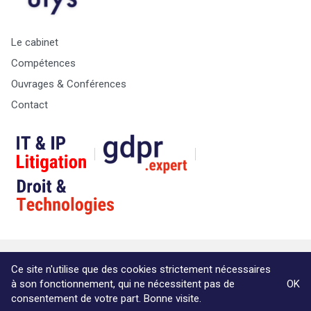
Le cabinet
Compétences
Ouvrages & Conférences
Contact
© Copyright Max & Zoé SPRL -
Vie Privée
-
A propos &
Ce site n'utilise que des cookies strictement nécessaires
informations légales
à son fonctionnement, qui ne nécessitent pas de
OK
Website by Akimedia
consentement de votre part. Bonne visite.