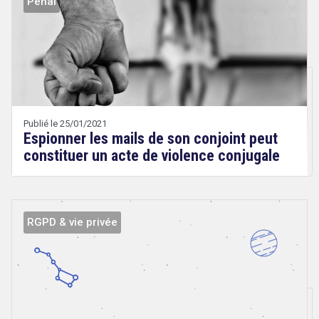
Pénal
Droit
&
Technologies
Etienne
Wery
Publié le 25/01/2021
Espionner les mails de son conjoint peut
constituer un acte de violence conjugale
RGPD & vie privée
Droit
search
&
Technologies
Etienne