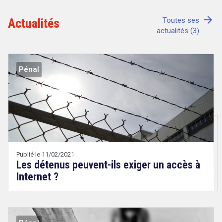
arrow_forward
Actualités
Toutes ses
actualités (3)
Tout sur le droit de l'innovation
Pénal
Rechercher
CONTACT
Publié le 11/02/2021
Les détenus peuvent-ils exiger un accès à
Internet ?