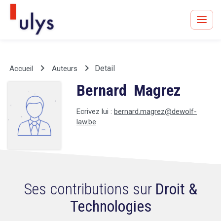
keyboard_arrow_right
keyboard_arrow_right
Detail
Accueil
Auteurs
Bernard Magrez
Avocats à Paris & Bruxelles
Leader en droit de l'innovation depuis 30 ans
Ecrivez lui :
bernard.magrez@dewolf-
law.be
Un procès en vue ?
Ses contributions sur
Droit &
Technologies
Tout sur le RGPD