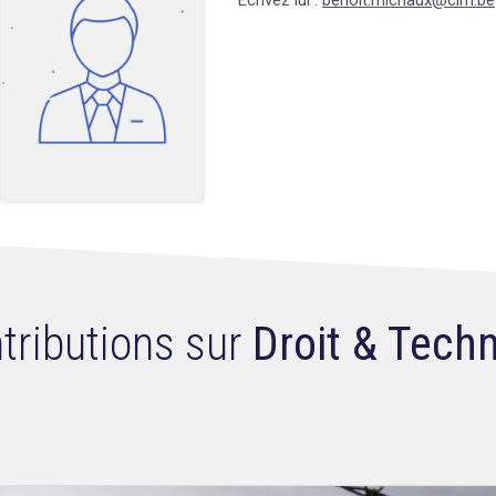
Ecrivez lui :
benoit.michaux@clm.be
tributions sur
Droit & Tech