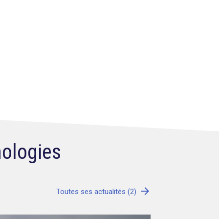
nologies
arrow_forward
Toutes ses actualités (2)