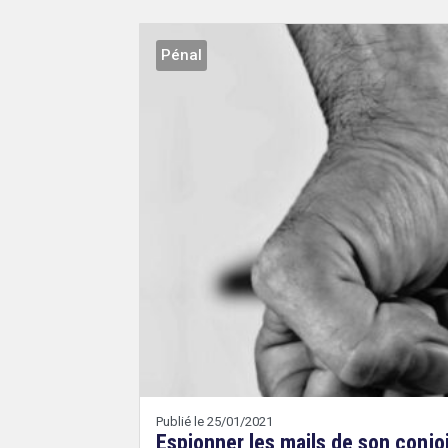
Pénal
Droit
&
Technologies
Etienne
Wery
search
Publié le 25/01/2021
Espionner les mails de son conjo