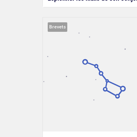
Brevets
Droit
&
Technologies
Etienne
Wery