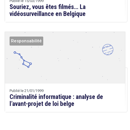
Publié le 15/03/1999
Souriez, vous êtes filmés… La
vidéosurveillance en Belgique
Responsabilité
Droit
&
Technologies
Publié le 21/01/1999
Criminalité informatique : analyse de
l’avant-projet de loi belge
search