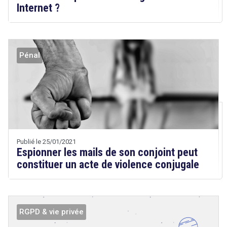
Internet ?
Tout sur le droit de l'innovation
Pénal
Rechercher
Droit
CONTACT
&
Technologies
Etienne
Wery
Publié le 25/01/2021
Espionner les mails de son conjoint peut
constituer un acte de violence conjugale
RGPD & vie privée