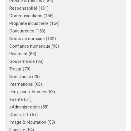
Presse & médias
(
186
)
Responsabilité
(
181
)
Communications
(
155
)
Propriété industrielle
(
154
)
Concurrence
(
150
)
Noms de domaine
(
132
)
Confiance numérique
(
98
)
Paiement
(
88
)
Gouvernance
(
83
)
Travail
(
78
)
Non classé
(
78
)
International
(
68
)
Jeux, paris, loteries
(
63
)
eSanté
(
61
)
eAdministration
(
58
)
Contrat IT
(
57
)
Image & réputation
(
55
)
Fiscalité
(
54
)