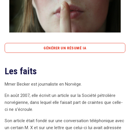
Tout sur le droit de l'innovation
GÉNÉRER UN RÉSUMÉ IA
Rechercher
CONTACT
content_copy
Copier le résumé
Les faits
L’affaire Mmer Becker, journaliste en Norvège, soulève
des questions cruciales sur la protection des sources
dans le journalisme. En août 2007, elle publie un article
Mmer Becker est journaliste en Norvège.
alarmant sur la Société pétrolière norvégienne, basé sur
En août 2007, elle écrivit un article sur la Société pétrolière
des informations d’une source, M. X, qui s’est ensuite
norvégienne, dans lequel elle faisait part de craintes que celle-
révélé être impliqué dans une manipulation de marché.
ci ne s’écroule.
Après la chute de l’action de la société, une enquête
pénale est ouverte, exposant M. X comme manipulateur.
Son article était fondé sur une conversation téléphonique avec
Malgré son identification, Becker refuse de témoigner,
un certain M. X et sur une lettre que celui-ci lui avait adressée