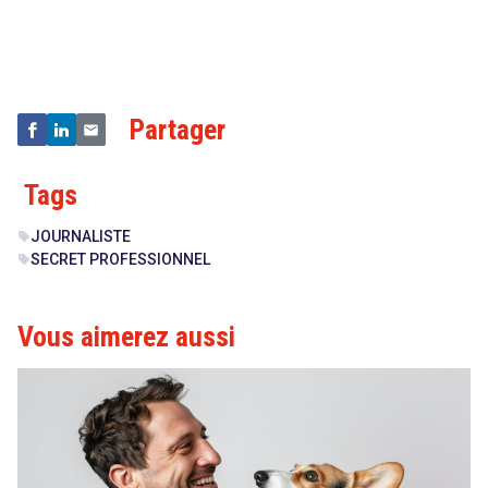
Droit
&
Technologies
Partager
Tags
JOURNALISTE
sell
SECRET PROFESSIONNEL
sell
Vous aimerez aussi