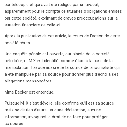
invoquant la protection de ses sources, ce qui lui vaut
par télécopie et qui avait été rédigée par un avocat,
une amende et une condamnation par la Cour suprême
apparemment pour le compte de titulaires d’obligations émises
norvégienne. C’est alors que l’affaire atteint la Cour
par cette société, exprimant de graves préoccupations sur la
européenne des droits de l’homme (CEDH). Le 5 octobre
situation financière de celle-ci.
2017, la CEDH reconnaît la complexité de la situation.
Bien que M. X ait été condamné pour son délit, la Cour
Après la publication de cet article, le cours de l’action de cette
souligne que le comportement de la source ne devrait
société chuta.
pas automatiquement priver Becker de sa protection
Une enquête pénale est ouverte, sur plainte de la société
journalistique. Le témoignage de Becker n’a pas été
pétrolière, et M.X est identifié comme étant à la base de la
déterminant pour l’enquête, et son refus de témoigner
manipulation. Il avoue aussi être la source de la journaliste qui
n’a entravé le procès. Ainsi, la Cour conclut à une
a été manipulée par sa source pour donner plus d’écho à ses
violation de l’article 10 de la convention européenne,
allégations mensongères.
confirmant que la protection des sources journalistiques
est essentielle, même lorsque la source est révélée.
Mme Becker est entendue.
Cette décision réaffirme l’importance de la liberté
Puisque M. X s’est dévoilé, elle confirme qu’il est sa source
d’expression et la nécessité de préserver l’intégrité du
mais ne dit rien d’autre : aucune déclaration, aucune
journalisme face aux pressions judiciaires.
information, invoquant le droit de se taire pour protéger
sa source.