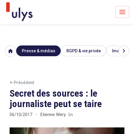
chevron_right
home
Presse & médias
RGPD & vie privée
Image & ré
Avocats à Paris & Bruxelles
Leader en droit de l'innovation depuis 30 ans
Précédent
Secret des sources : le
Un procès en vue ?
journaliste peut se taire
Etienne Wery
06/10/2017
-
Tout sur le RGPD