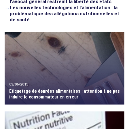
l’avocat général restreint la liberté des Etats
→
Les nouvelles technologies et l’alimentation : la
problématique des allégations nutritionnelles et
de santé
03/06/2015
Etiquetage de denrées alimentaires : attention à ne pas
induire le consommateur en erreur
search