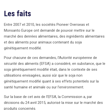
décisionnel lié à l’environnement. TestBioTech, l’ONG à
l’origine de la demande, soutenait que les impacts des
Les faits
OGM sur la santé humaine et animale doivent être
considérés dans le cadre environnemental. Initialement,
Entre 2007 et 2010, les sociétés Pioneer Overseas et
la Commission avait rejeté la demande de TestBioTech,
Monsanto Europe ont demandé de pouvoir mettre sur le
arguant que les préoccupations sanitaires n’étaient pas
marché des denrées alimentaires, des ingrédients alimentaires
pertinentes pour un réexamen basé sur le droit
et des aliments pour animaux contenant du soja
environnemental. Cependant, le Tribunal a jugé que les
génétiquement modifié.
autorisations de produits génétiquement modifiés
relèvent effectivement du droit de l’environnement,
Pour chacune de ces demandes, l’Autorité européenne de
affirmant que toute culture d’OGM intervient dans
sécurité des aliments (EFSA) a considéré, en substance, que le
l’environnement naturel et que leurs effets sur la santé
soja génétiquement modifié était, dans le contexte de ses
humaine s’inscrivent dans un cadre environnemental.
utilisations envisagées, aussi sûr que le soja non
Cette décision souligne l’importance d’une approche
génétiquement modifié quant à ses effets potentiels sur la
intégrée des questions de santé et d’environnement
santé humaine et animale ou sur l’environnement.
dans le cadre des OGM. En annulant le rejet de la
Commission, le Tribunal impose un réexamen de la
Sur la base de cet avis de l’EFSA, la Commission a, par
demande de TestBioTech, ouvrant ainsi la voie à un
décisions du 24 avril 2015, autorisé la mise sur le marché des
débat plus approfondi sur la sécurité des OGM. La suite
produits concernés.