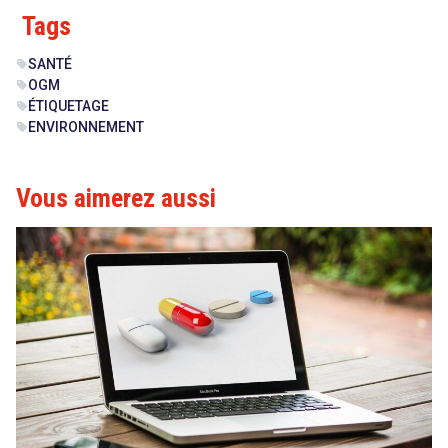
Tags
SANTÉ
sell
OGM
sell
ÉTIQUETAGE
sell
ENVIRONNEMENT
sell
Vous aimerez aussi