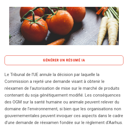
Tout sur le droit de l'innovation
Rechercher
CONTACT
GÉNÉRER UN RÉSUMÉ IA
content_copy
Copier le résumé
Le Tribunal de l’UE annule la décision par laquelle la
Le Tribunal de l’Union européenne a récemment annulé la
Commission a rejeté une demande visant à obtenir le
décision de la Commission européenne qui avait rejeté
réexamen de l’autorisation de mise sur le marché de produits
une demande de réexamen concernant l’autorisation de
contenant du soja génétiquement modifié. Les conséquences
mise sur le marché de produits contenant du soja
des OGM sur la santé humaine ou animale peuvent relever du
génétiquement modifié. Cette décision, fondée sur le
domaine de l’environnement, si bien que les organisations non
règlement d’Aarhus, permet aux organisations non
gouvernementales peuvent invoquer ces aspects dans le cadre
gouvernementales d’intervenir dans le processus
d’une demande de réexamen fondée sur le règlement d’Aarhus.