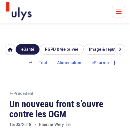
chevron_right
home
eSanté
RGPD & vie privée
Image & réputation
Avocats à Paris & Bruxelles
Leader en droit de l'innovation depuis 30 ans
Tout
Alimentation
ePharma
Biote
Un procès en vue ?
Précédent
Un nouveau front s’ouvre
contre les OGM
Tout sur le RGPD
Etienne Wery
15/03/2018
-