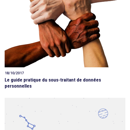
Tout sur le droit de l'innovation
Rechercher
CONTACT
18/10/2017
Le guide pratique du sous-traitant de données
personnelles
search