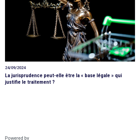
Tout sur le droit de l'innovation
Rechercher
CONTACT
search
24/09/2024
La jurisprudence peut-elle être la « base légale » qui
justifie le traitement ?
Powered by