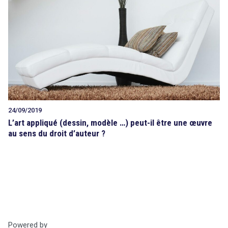
Tout sur le droit de l'innovation
Rechercher
CONTACT
search
24/09/2019
L’art appliqué (dessin, modèle …) peut-il être une œuvre
au sens du droit d’auteur ?
Powered by