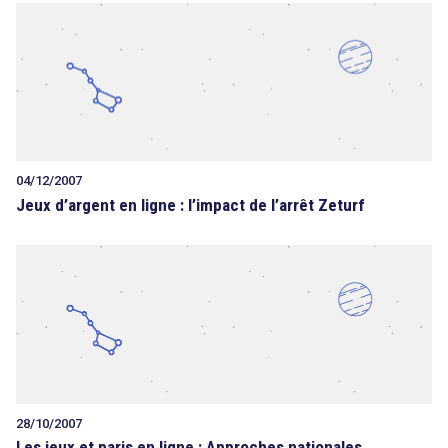
04/12/2007
Jeux d’argent en ligne : l’impact de l’arrêt Zeturf
28/10/2007
Les jeux et paris en ligne : Approches nationales,