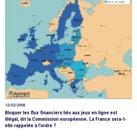
12/02/2008
Bloquer les flux financiers liés aux jeux en ligne est
illégal, dit la Commission européenne. La France sera-t-
elle rappelée à l’ordre ?