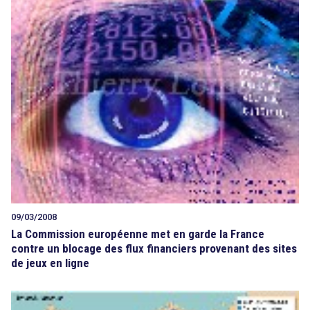
09/03/2008
La Commission européenne met en garde la France
contre un blocage des flux financiers provenant des sites
de jeux en ligne