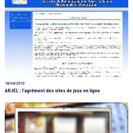
18/04/2010
ARJEL : l’agrément des sites de jeux en ligne