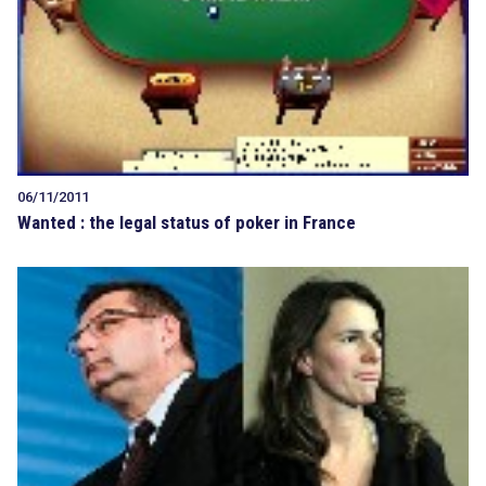
06/11/2011
Wanted : the legal status of poker in France