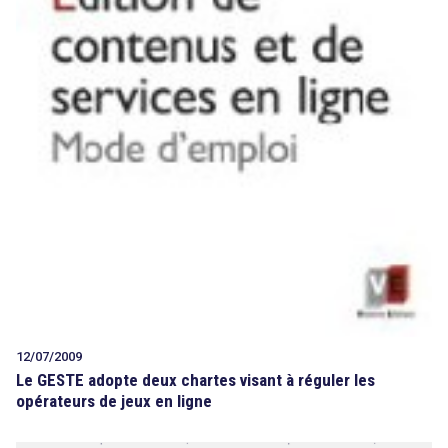
12/07/2009
Le GESTE adopte deux chartes visant à réguler les
opérateurs de jeux en ligne