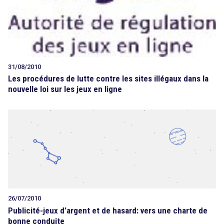
31/08/2010
Les procédures de lutte contre les sites illégaux dans la
nouvelle loi sur les jeux en ligne
26/07/2010
Publicité-jeux d’argent et de hasard: vers une charte de
bonne conduite