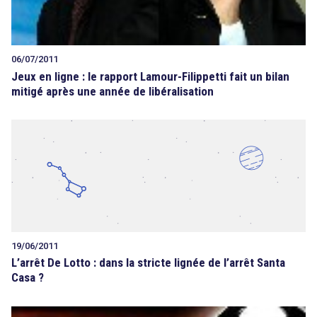
06/07/2011
Jeux en ligne : le rapport Lamour-Filippetti fait un bilan
mitigé après une année de libéralisation
19/06/2011
L’arrêt De Lotto : dans la stricte lignée de l’arrêt Santa
Casa ?