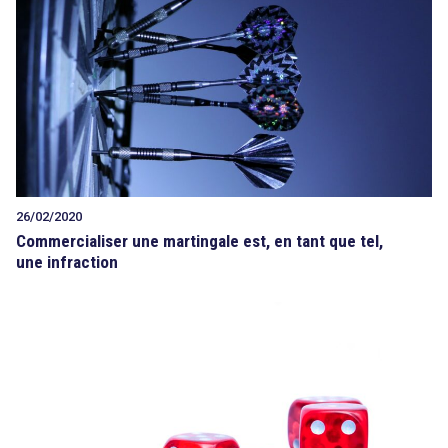
Tout sur le droit de l'innovation
Rechercher
CONTACT
26/02/2020
Commercialiser une martingale est, en tant que tel,
une infraction