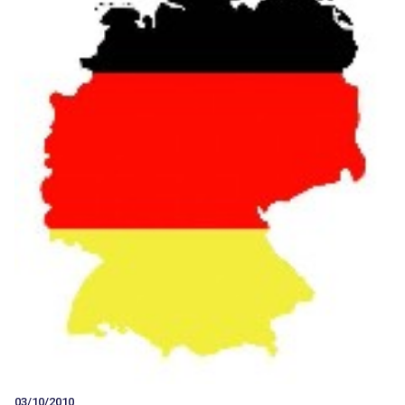
03/10/2010