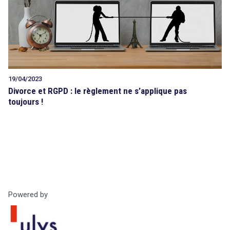
Tout sur le droit de l'innovation
19/04/2023
search
Rechercher
Divorce et RGPD : le règlement ne s’applique pas
CONTACT
toujours !
Powered by