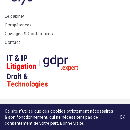
Le cabinet
Compétences
Ouvrages & Conférences
Contact
© Copyright Max & Zoé SPRL -
Vie Privée
-
A propos &
Ce site n'utilise que des cookies strictement nécessaires
informations légales
à son fonctionnement, qui ne nécessitent pas de
OK
Website by Akimedia
consentement de votre part. Bonne visite.