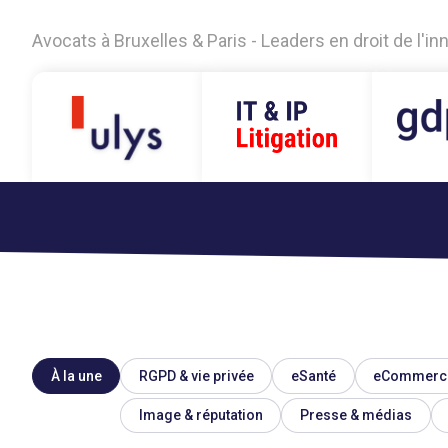
Avocats à Bruxelles & Paris - Leaders en droit de l'i
À la une
RGPD & vie privée
eSanté
eCommerc
Image & réputation
Presse & médias