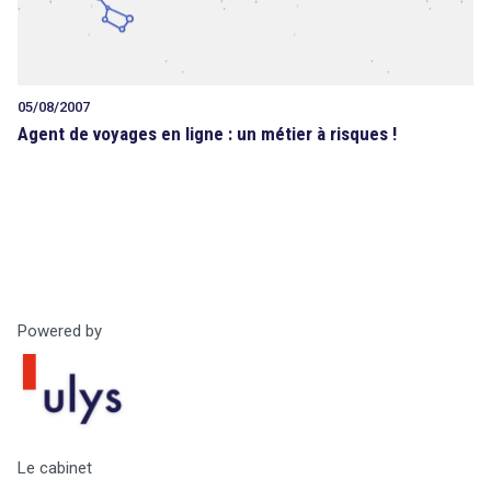
Tout sur le droit de l'innovation
05/08/2007
Agent de voyages en ligne : un métier à risques !
search
Rechercher
CONTACT
Powered by
Le cabinet